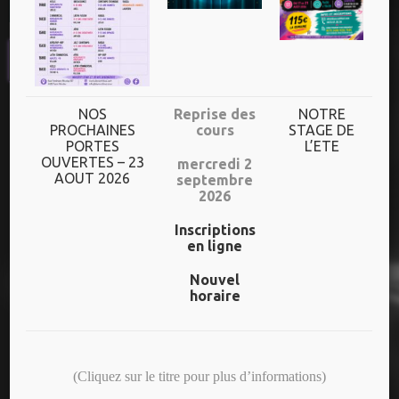
UN HORAIRE
DIVERSIFIE
Plus de 70h de cours/semaine
NOS
Reprise des
NOTRE
PROCHAINES
cours
STAGE DE
PORTES
L’ETE
Dès l’âge de 3 ans jusqu’aux adultes
OUVERTES – 23
mercredi 2
AOUT 2026
septembre
Un niveau adapté à chaque danseur
2026
Inscriptions
en ligne
NOS DERNIERS SPECTACLES
Nouvel
horaire
25 ANS – CREAS/ADOS
(Cliquez sur le titre pour plus d’informations)