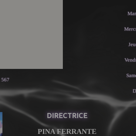
Mar
Mercr
Jeu
Vendr
Same
, 567
D
DIRECTRICE
PINA FERRANTE