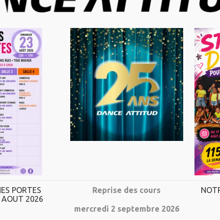
 et ce grâce à un encadrement ouvert et de q
UNE INFRASTRUCTURE
MODERNE
ES PORTES
Reprise des cours
NOTR
 AOUT 2026
mercredi 2 septembre 2026
4 salles climatisées et vitrées