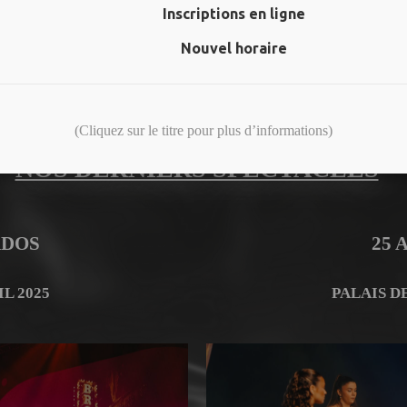
Inscriptions en ligne
1 cafétaria
Nouvel horaire
1 terrasse extérieure chauffée
(Cliquez sur le titre pour plus d’informations)
NOS DERNIERS SPECTACLES
ADOS
25 
L 2025
PALAIS D