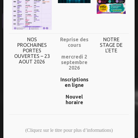
UN HORAIRE
DIVERSIFIE
Plus de 70h de cours/semaine
NOS
Reprise des
NOTRE
PROCHAINES
cours
STAGE DE
PORTES
L’ETE
Dès l’âge de 3 ans jusqu’aux adultes
OUVERTES – 23
mercredi 2
AOUT 2026
septembre
Un niveau adapté à chaque danseur
2026
Inscriptions
en ligne
NOS DERNIERS SPECTACLES
Nouvel
horaire
25 ANS – CREAS/ADOS
(Cliquez sur le titre pour plus d’informations)