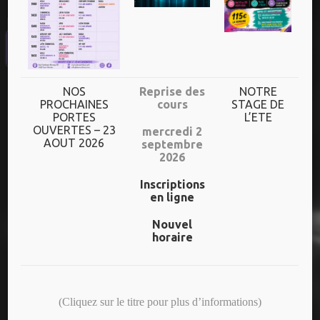
UN HORAIRE
DIVERSIFIE
Plus de 70h de cours/semaine
NOS
Reprise des
NOTRE
PROCHAINES
cours
STAGE DE
PORTES
L’ETE
Dès l’âge de 3 ans jusqu’aux adultes
OUVERTES – 23
mercredi 2
AOUT 2026
septembre
Un niveau adapté à chaque danseur
2026
Inscriptions
en ligne
NOS DERNIERS SPECTACLES
Nouvel
horaire
25 ANS – CREAS/ADOS
(Cliquez sur le titre pour plus d’informations)