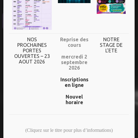
UN HORAIRE
DIVERSIFIE
Plus de 70h de cours/semaine
NOS
Reprise des
NOTRE
PROCHAINES
cours
STAGE DE
PORTES
L’ETE
Dès l’âge de 3 ans jusqu’aux adultes
OUVERTES – 23
mercredi 2
AOUT 2026
septembre
Un niveau adapté à chaque danseur
2026
Inscriptions
en ligne
NOS DERNIERS SPECTACLES
Nouvel
horaire
25 ANS – CREAS/ADOS
(Cliquez sur le titre pour plus d’informations)