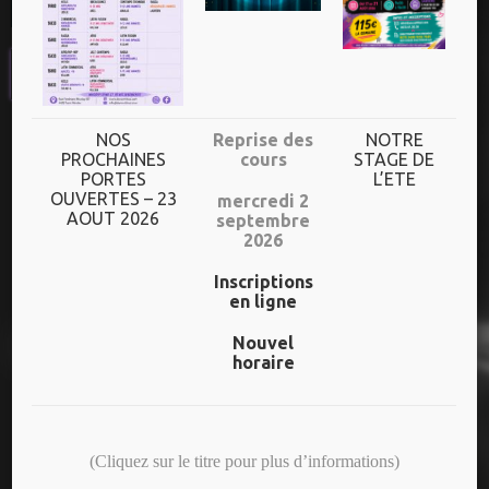
UN HORAIRE
DIVERSIFIE
Plus de 70h de cours/semaine
NOS
Reprise des
NOTRE
PROCHAINES
cours
STAGE DE
PORTES
L’ETE
Dès l’âge de 3 ans jusqu’aux adultes
OUVERTES – 23
mercredi 2
AOUT 2026
septembre
Un niveau adapté à chaque danseur
2026
Inscriptions
en ligne
NOS DERNIERS SPECTACLES
Nouvel
horaire
25 ANS – CREAS/ADOS
(Cliquez sur le titre pour plus d’informations)