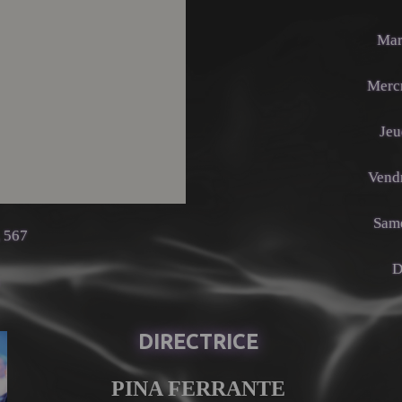
Mar
Mercr
Jeu
Vendr
Same
, 567
D
DIRECTRICE
PINA FERRANTE