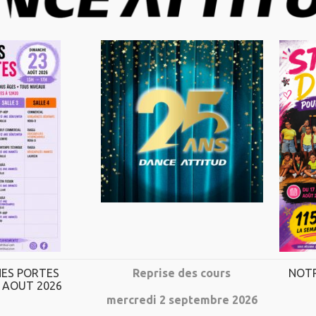
 et ce grâce à un encadrement ouvert et de q
UNE INFRASTRUCTURE
MODERNE
ES PORTES
Reprise des cours
NOTR
 AOUT 2026
mercredi 2 septembre 2026
4 salles climatisées et vitrées