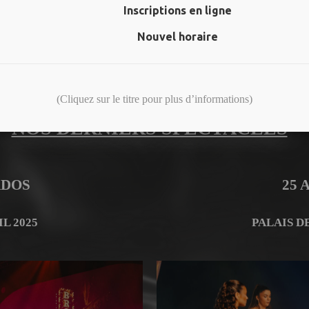
Inscriptions en ligne
1 cafétaria
Nouvel horaire
1 terrasse extérieure chauffée
(Cliquez sur le titre pour plus d’informations)
NOS DERNIERS SPECTACLES
ADOS
25 
L 2025
PALAIS D