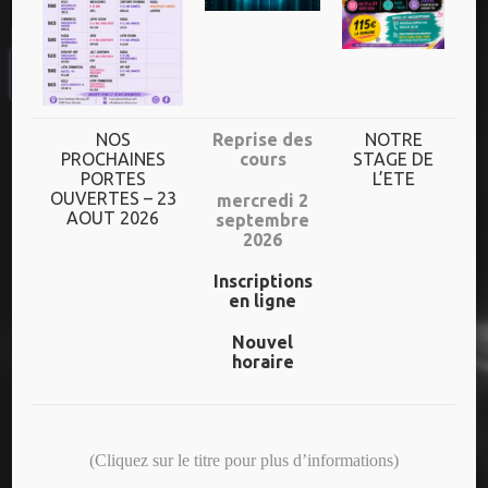
UN HORAIRE
DIVERSIFIE
Plus de 70h de cours/semaine
NOS
Reprise des
NOTRE
PROCHAINES
cours
STAGE DE
PORTES
L’ETE
Dès l’âge de 3 ans jusqu’aux adultes
OUVERTES – 23
mercredi 2
AOUT 2026
septembre
Un niveau adapté à chaque danseur
2026
Inscriptions
en ligne
NOS DERNIERS SPECTACLES
Nouvel
horaire
25 ANS – CREAS/ADOS
(Cliquez sur le titre pour plus d’informations)