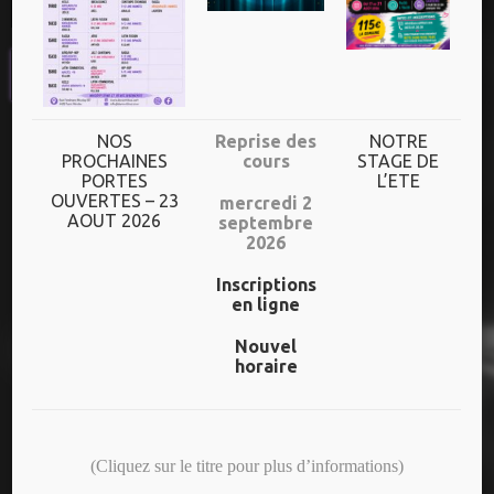
UN HORAIRE
DIVERSIFIE
Plus de 70h de cours/semaine
NOS
Reprise des
NOTRE
PROCHAINES
cours
STAGE DE
PORTES
L’ETE
Dès l’âge de 3 ans jusqu’aux adultes
OUVERTES – 23
mercredi 2
AOUT 2026
septembre
Un niveau adapté à chaque danseur
2026
Inscriptions
en ligne
NOS DERNIERS SPECTACLES
Nouvel
horaire
25 ANS – CREAS/ADOS
(Cliquez sur le titre pour plus d’informations)