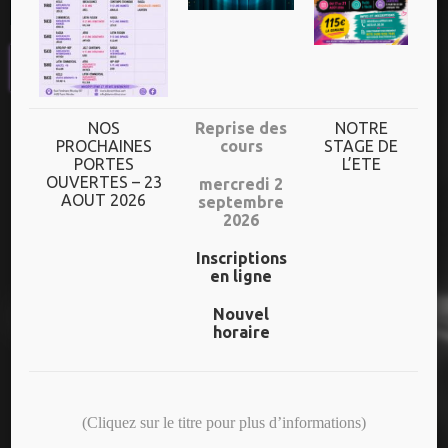
UN HORAIRE
DIVERSIFIE
Plus de 70h de cours/semaine
NOS
Reprise des
NOTRE
PROCHAINES
cours
STAGE DE
PORTES
L’ETE
Dès l’âge de 3 ans jusqu’aux adultes
OUVERTES – 23
mercredi 2
AOUT 2026
septembre
Un niveau adapté à chaque danseur
2026
Inscriptions
en ligne
NOS DERNIERS SPECTACLES
Nouvel
horaire
25 ANS – CREAS/ADOS
(Cliquez sur le titre pour plus d’informations)