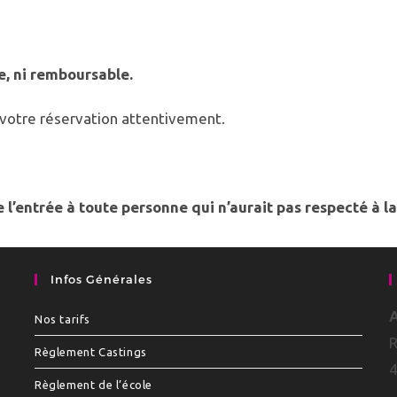
e, ni remboursable.
 votre réservation attentivement.
re l’entrée à toute personne qui n’aurait pas respecté à l
Infos Générales
A
Nos tarifs
R
Règlement Castings
4
Règlement de l’école