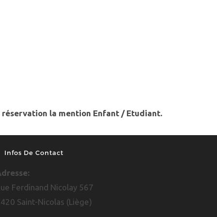
a réservation la mention Enfant / Etudiant.
Infos De Contact
dresse:
ue Ferdinand Nicolay 567
420 Saint-Nicolas (Liège)