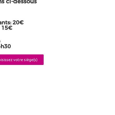
ns ci-dessous
ants: 20€
: 15€
e
4h30
isissez votre siège(s)