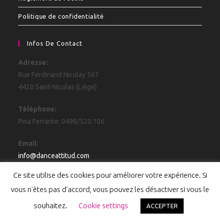
Politique de confidentialité
Infos De Contact
Adresse:
Rue Ferdinand Nicolay 567
4420 Saint-Nicolas (Liège)
Téléphone:
Pina Ferrante: 0498/520.106
Email:
info@danceattitud.com
Ce site utilise des cookies pour améliorer votre expérience. Si
vous n'êtes pas d'accord, vous pouvez les désactiver si vous le
souhaitez.
Cookie settings
ACCEPTER
Copyright 2026 - Réalisé par
Code-Communication